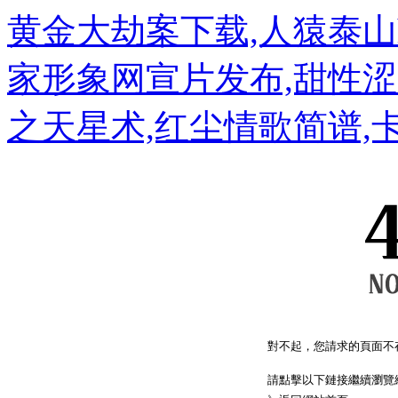
黄金大劫案下载,人猿泰山h
家形象网宣片发布,甜性涩
之天星术,红尘情歌简谱,
對不起，您請求的頁面不
請點擊以下鏈接繼續瀏覽